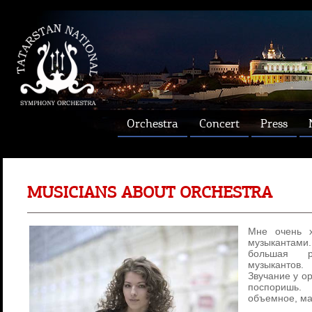
Orchestra
Concert
Press
MUSICIANS ABOUT ORCHESTRA
Мне очень 
музыкантам
большая р
музыкантов.
Звучание у ор
поспоришь.
объемное, ма