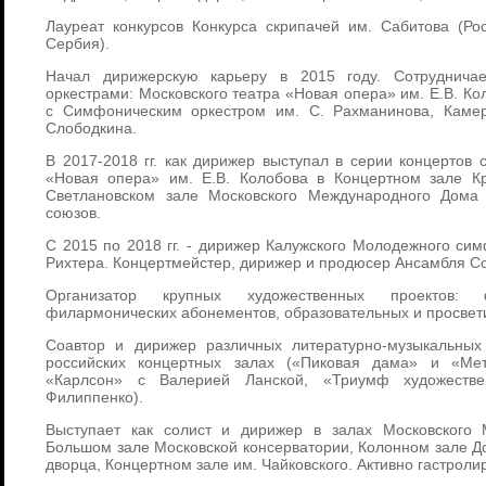
Лауреат конкурсов Конкурса скрипачей им. Сабитова (Рос
Сербия).
Начал дирижерскую карьеру в 2015 году. Сотруднича
оркестрами: Московского театра «Новая опера» им. Е.В. К
с Симфоническим оркестром им. С. Рахманинова, Каме
Слободкина.
В 2017-2018 гг. как дирижер выступал в серии концертов 
«Новая опера» им. Е.В. Колобова в Концертном зале К
Светлановском зале Московского Международного Дома
союзов.
C 2015 по 2018 гг. - дирижер Калужского Молодежного сим
Рихтера. Концертмейстер, дирижер и продюсер Ансамбля С
Организатор крупных художественных проектов: 
филармонических абонементов, образовательных и просвет
Соавтор и дирижер различных литературно-музыкальных
российских концертных залах («Пиковая дама» и «Ме
«Карлсон» с Валерией Ланской, «Триумф художестве
Филиппенко).
Выступает как солист и дирижер в залах Московского
Большом зале Московской консерватории, Колонном зале Д
дворца, Концертном зале им. Чайковского. Активно гастроли