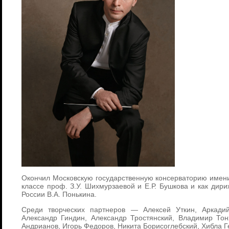
Окончил Московскую государственную консерваторию имени 
классе проф. З.У. Шихмурзаевой и Е.Р. Бушкова и как дири
России В.А. Понькина.
Среди творческих партнеров — Алексей Уткин, Аркади
Александр Гиндин, Александр Тростянский, Владимир Тон
Андрианов, Игорь Федоров, Никита Борисоглебский, Хибла Г