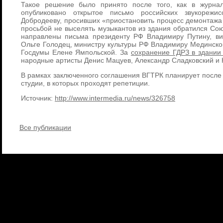
Такое решение было принято после того, как в журна
опубликовано открытое письмо российских звукорежи
Добродееву, просивших «приостановить процесс демонтажа 
просьбой не выселять музыкантов из здания обратился Со
направлены письма президенту РФ Владимиру Путину, ви
Ольге Голодец, министру культуры РФ Владимиру Мединском
Госдумы Елене Ямпольской. За
сохранение ГДРЗ в здании
народные артисты Денис Мацуев, Александр Сладковский и
В рамках заключенного соглашения ВГТРК планирует после 
студии, в которых проходят репетиции.
Источник:
http://www.intermedia.ru/news/326758
Все публикации