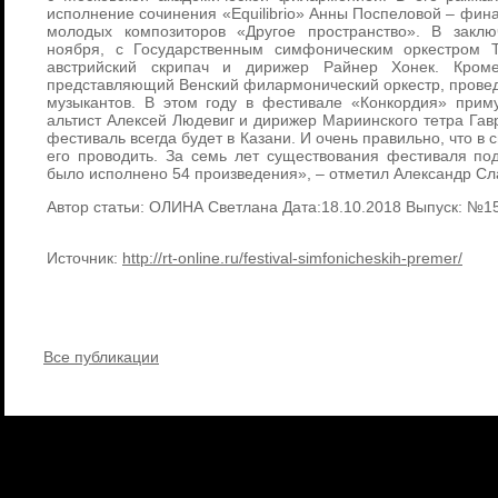
исполнение сочинения «Equilibrio» Анны Поспеловой – фина
молодых композиторов «Другое пространство». В закл
ноября, с Государственным симфоническим оркестром Т
австрийский скрипач и дирижер Райнер Хонек. Кроме
представляющий Венский филармонический оркестр, провед
музыкантов. В этом году в фестивале «Конкордия» приму
альтист Алексей Людевиг и дирижер Мариинского тетра Гавр
фестиваль всегда будет в Казани. И очень правильно, что 
его проводить. За семь лет существования фестиваля по
было исполнено 54 произведения», – отметил Александр Сл
Автор статьи: ОЛИНА Светлана Дата:18.10.2018 Выпуск: №1
Источник:
http://rt-online.ru/festival-simfonicheskih-premer/
Все публикации