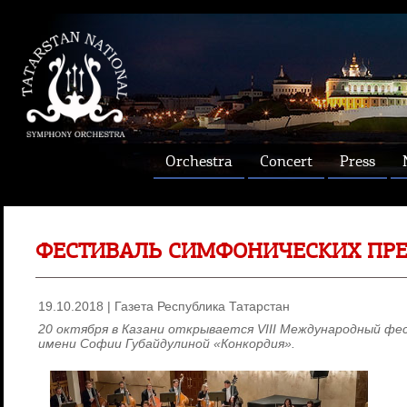
Orchestra
Concert
Press
ФЕСТИВАЛЬ СИМФОНИЧЕСКИХ ПР
19.10.2018 | Газета Республика Татарстан
20 октября в Казани открывается VIII Международный фе
имени Софии Губайдулиной «Конкордия».