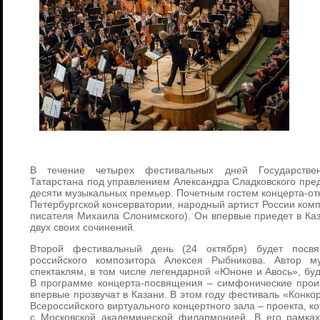
В течение четырех фестивальных дней Государстве
Татарстана под управлением Александра Сладковского пред
десяти музыкальных премьер. Почетным гостем концерта-от
Петербургской консерватории, народный артист России ком
писателя Михаила Слонимского). Он впервые приедет в Ка
двух своих сочинений.
Второй фестивальный день (24 октября) будет посвя
российского композитора Алексея Рыбникова. Автор 
спектаклям, в том числе легендарной «Юноне и Авось», буд
В программе концерта-посвящения – симфонические прои
впервые прозвучат в Казани. В этом году фестиваль «Конко
Всероссийского виртуального концертного зала – проекта, 
с Московской академической филармонией. В его рамках