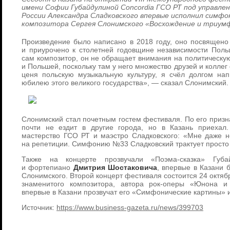
имени Софии Губайдулиной Concordia ГСО РТ под управле
России Александра Сладковского впервые исполнил симфо
композитора Сергея Слонимского «Восхождение и триум
Произведение было написано в 2018 году, оно посвящено 
и приурочено к столетней годовщине независимости Поль
сам композитор, он не обращает внимания на политическу
и Польшей, поскольку там у него множество друзей и колле
ценя польскую музыкальную культуру, я счёл долгом на
юбилею этого великого государства», — сказал Слонимский.
Слонимский стал почетным гостем фестиваля. По его призна
почти не ездит в другие города, но в Казань приехал
мастерство ГСО РТ и маэстро Сладковского: «Мне даже 
на репетиции. Симфонию №33 Сладковский трактует просто 
Также на концерте прозвучали «Поэма-сказка» Губа
и фортепиано
Дмитрия Шостаковича
, впервые в Казани
Слонимского. Второй концерт фестиваля состоится 24 октяб
знаменитого композитора, автора рок-оперы «Юнона 
впервые в Казани прозвучат его «Симфонические картины»
Источник:
https://www.business-gazeta.ru/news/399703